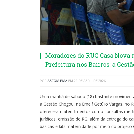
Moradores do RUC Casa Nova 
Prefeitura nos Bairros: a Gest
POR
ASCOM PMA
EM
22 DE ABRIL DE 2026
Uma manhã de sábado (18) bastante movimentada
a Gestão Chegou, na Emeif Getúlio Vargas, no R
ofereceram atendimentos como consultas médica
jurídicas, emissão de RG, além da entrega do ca
básicas e kits maternidade por meio do projeto