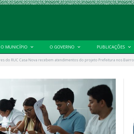
O MUNICÍPIO
O GOVERNO
PUBLICAÇÕES
es do RUC Casa Nova recebem atendimentos do projeto Prefeitura nos Bairro