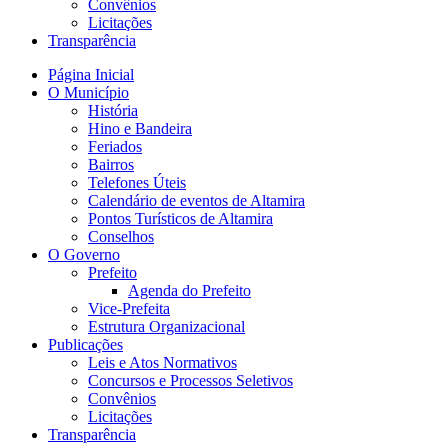
Convênios
Licitações
Transparência
Página Inicial
O Município
História
Hino e Bandeira
Feriados
Bairros
Telefones Úteis
Calendário de eventos de Altamira
Pontos Turísticos de Altamira
Conselhos
O Governo
Prefeito
Agenda do Prefeito
Vice-Prefeita
Estrutura Organizacional
Publicações
Leis e Atos Normativos
Concursos e Processos Seletivos
Convênios
Licitações
Transparência