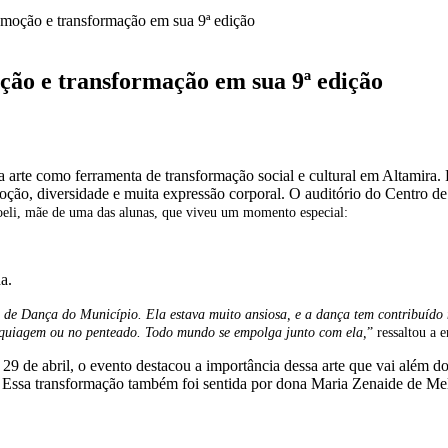
moção e transformação em sua 9ª edição
ão e transformação em sua 9ª edição
arte como ferramenta de transformação social e cultural em Altamira. 
moção, diversidade e muita expressão corporal. O auditório do Centro d
oeli, mãe de uma das alunas, que viveu um momento especial:
a.
a de Dança do Município. Ela estava muito ansiosa, e a dança tem contribuído 
aquiagem ou no penteado. Todo mundo se empolga junto com ela,
” ressaltou a 
 de abril, o evento destacou a importância dessa arte que vai além do 
l. Essa transformação também foi sentida por dona Maria Zenaide de Mel