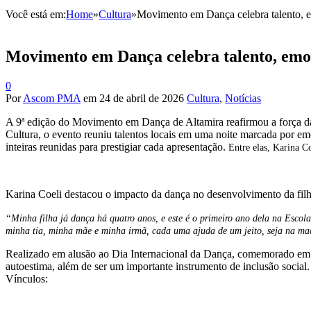
Você está em:
Home
»
Cultura
»
Movimento em Dança celebra talento, e
Movimento em Dança celebra talento, emoç
0
Por
Ascom PMA
em
24 de abril de 2026
Cultura
,
Notícias
A 9ª edição do Movimento em Dança de Altamira reafirmou a força da 
Cultura, o evento reuniu talentos locais em uma noite marcada por e
inteiras reunidas para prestigiar cada apresentação.
Entre elas, Karina C
Karina Coeli destacou o impacto da dança no desenvolvimento da filh
“Minha filha já dança há quatro anos, e este é o primeiro ano dela na Escol
minha tia, minha mãe e minha irmã, cada uma ajuda de um jeito, seja na m
Realizado em alusão ao Dia Internacional da Dança, comemorado em 29
autoestima, além de ser um importante instrumento de inclusão socia
Vínculos: