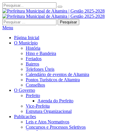
Pesquisar
por:
Menu
Página Inicial
O Município
História
Hino e Bandeira
Feriados
Bairros
Telefones Úteis
Calendário de eventos de Altamira
Pontos Turísticos de Altamira
Conselhos
O Governo
Prefeito
Agenda do Prefeito
Vice-Prefeita
Estrutura Organizacional
Publicações
Leis e Atos Normativos
Concursos e Processos Seletivos