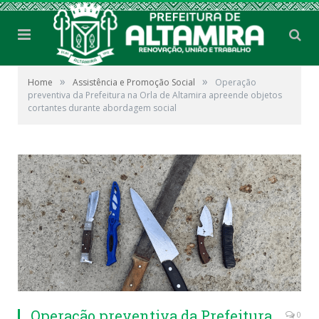
»
»
Home
Assistência e Promoção Social
Operação
preventiva da Prefeitura na Orla de Altamira apreende objetos
cortantes durante abordagem social
Operação preventiva da Prefeitura
0