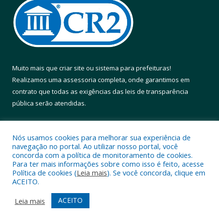
Muito mais que
criar site
ou
sistema para prefeituras
!
Realizamos uma
assessoria
completa, onde garantimos em
contrato que todas as exigências das
leis de transparência
pública
serão atendidas.
Conheça o
PNTP
e o
Radar da Transparência Pública
Nós usamos cookies para melhorar sua experiência de
navegação no portal. Ao utilizar nosso portal, você
concorda com a política de monitoramento de cookies.
Para ter mais informações sobre como isso é feito, acesse
Política de cookies (
Leia mais
). Se você concorda, clique em
Todos os direitos reservados a Prefeitura Municipal de Altamira.
ACEITO.
Mapa do Site
Acessar Área Administrativa
ACEITO
Leia mais
Acessar Webmail