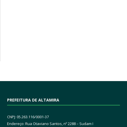
PREFEITURA DE ALTAMIRA
CNPJ: 05.263.116/0001-37
Endereço: Rua Otaviano Santos, nº 2288 – Sudam I