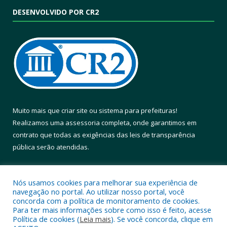
DESENVOLVIDO POR CR2
Muito mais que
criar site
ou
sistema para prefeituras
!
Realizamos uma
assessoria
completa, onde garantimos em
contrato que todas as exigências das
leis de transparência
pública
serão atendidas.
Conheça o
PNTP
e o
Radar da Transparência Pública
Nós usamos cookies para melhorar sua experiência de
navegação no portal. Ao utilizar nosso portal, você
concorda com a política de monitoramento de cookies.
Para ter mais informações sobre como isso é feito, acesse
Política de cookies (
Leia mais
). Se você concorda, clique em
Todos os direitos reservados a Prefeitura Municipal de Altamira.