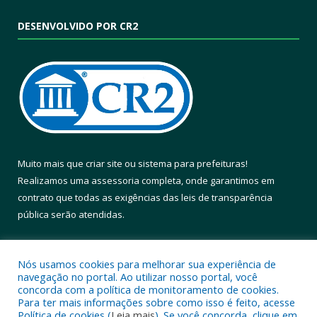
DESENVOLVIDO POR CR2
Muito mais que
criar site
ou
sistema para prefeituras
!
Realizamos uma
assessoria
completa, onde garantimos em
contrato que todas as exigências das
leis de transparência
pública
serão atendidas.
Conheça o
PNTP
e o
Radar da Transparência Pública
Nós usamos cookies para melhorar sua experiência de
navegação no portal. Ao utilizar nosso portal, você
concorda com a política de monitoramento de cookies.
Para ter mais informações sobre como isso é feito, acesse
Política de cookies (
Leia mais
). Se você concorda, clique em