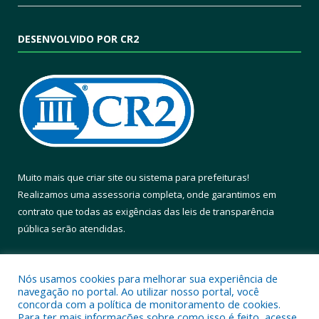
DESENVOLVIDO POR CR2
Muito mais que
criar site
ou
sistema para prefeituras
!
Realizamos uma
assessoria
completa, onde garantimos em
contrato que todas as exigências das
leis de transparência
pública
serão atendidas.
Conheça o
PNTP
e o
Radar da Transparência Pública
Nós usamos cookies para melhorar sua experiência de
navegação no portal. Ao utilizar nosso portal, você
concorda com a política de monitoramento de cookies.
Para ter mais informações sobre como isso é feito, acesse