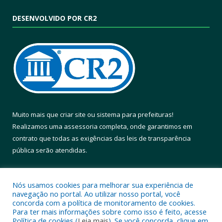
DESENVOLVIDO POR CR2
Muito mais que
criar site
ou
sistema para prefeituras
!
Realizamos uma
assessoria
completa, onde garantimos em
contrato que todas as exigências das
leis de transparência
pública
serão atendidas.
Conheça o
PNTP
e o
Radar da Transparência Pública
Nós usamos cookies para melhorar sua experiência de
navegação no portal. Ao utilizar nosso portal, você
concorda com a política de monitoramento de cookies.
Para ter mais informações sobre como isso é feito, acesse
Política de cookies (
Leia mais
). Se você concorda, clique em