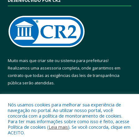
DESENVOLVIDO POR CR2
Muito mais que
criar site
ou
sistema para prefeituras
!
Realizamos uma
assessoria
completa, onde garantimos em
contrato que todas as exigências das
leis de transparência
pública
serão atendidas.
Conheça o
PNTP
e o
Radar da Transparência Pública
Nós usamos cookies para melhorar sua experiência de
navegação no portal. Ao utilizar nosso portal, você
concorda com a política de monitoramento de cookies.
Para ter mais informações sobre como isso é feito, acesse
Política de cookies (
Leia mais
). Se você concorda, clique em
Todos os direitos reservados a Prefeitura Municipal de Altamira.
ACEITO.