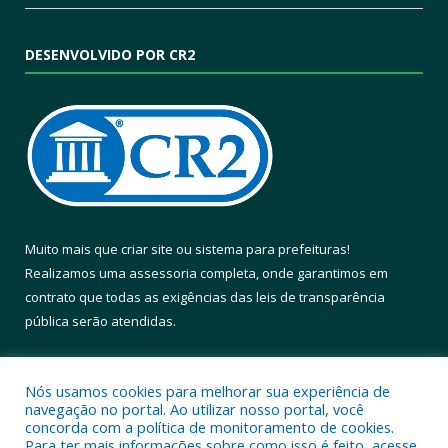
DESENVOLVIDO POR CR2
Muito mais que
criar site
ou
sistema para prefeituras
!
Realizamos uma
assessoria
completa, onde garantimos em
contrato que todas as exigências das
leis de transparência
pública
serão atendidas.
Conheça o
PNTP
e o
Radar da Transparência Pública
Nós usamos cookies para melhorar sua experiência de
navegação no portal. Ao utilizar nosso portal, você
concorda com a política de monitoramento de cookies.
Para ter mais informações sobre como isso é feito, acesse