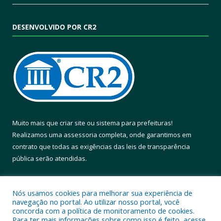
DESENVOLVIDO POR CR2
Muito mais que
criar site
ou
sistema para prefeituras
!
Realizamos uma
assessoria
completa, onde garantimos em
contrato que todas as exigências das
leis de transparência
pública
serão atendidas.
Conheça o
PNTP
e o
Radar da Transparência Pública
Nós usamos cookies para melhorar sua experiência de
navegação no portal. Ao utilizar nosso portal, você
concorda com a política de monitoramento de cookies.
Para ter mais informações sobre como isso é feito, acesse