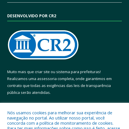
DESENVOLVIDO POR CR2
Muito mais que
criar site
ou
sistema para prefeituras
!
Realizamos uma
assessoria
completa, onde garantimos em
contrato que todas as exigências das
leis de transparência
pública
serão atendidas.
Conheça o
PNTP
e o
Radar da Transparência Pública
Nós usamos cookies para melhorar sua experiência de
navegação no portal. Ao utilizar nosso portal, você
concorda com a política de monitoramento de cookies.
Para ter mais informações sobre como isso é feito, acesse