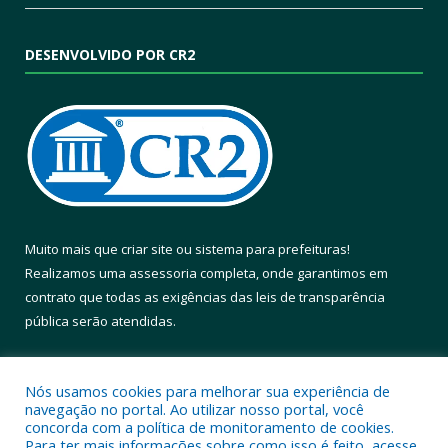
DESENVOLVIDO POR CR2
Muito mais que
criar site
ou
sistema para prefeituras
!
Realizamos uma
assessoria
completa, onde garantimos em
contrato que todas as exigências das
leis de transparência
pública
serão atendidas.
Conheça o
PNTP
e o
Radar da Transparência Pública
Nós usamos cookies para melhorar sua experiência de
navegação no portal. Ao utilizar nosso portal, você
concorda com a política de monitoramento de cookies.
Para ter mais informações sobre como isso é feito, acesse