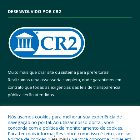
DESENVOLVIDO POR CR2
Muito mais que
criar site
ou
sistema para prefeituras
!
Realizamos uma
assessoria
completa, onde garantimos em
contrato que todas as exigências das
leis de transparência
pública
serão atendidas.
Conheça o
PNTP
e o
Radar da Transparência Pública
Nós usamos cookies para melhorar sua experiência de
navegação no portal. Ao utilizar nosso portal, você
concorda com a política de monitoramento de cookies.
Para ter mais informações sobre como isso é feito, acesse
Política de cookies (
Leia mais
). Se você concorda, clique em