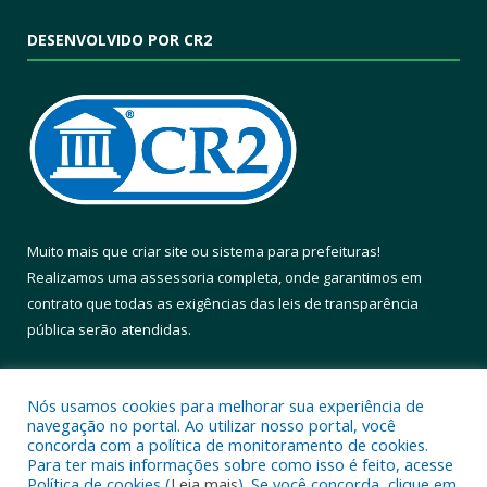
DESENVOLVIDO POR CR2
Muito mais que
criar site
ou
sistema para prefeituras
!
Realizamos uma
assessoria
completa, onde garantimos em
contrato que todas as exigências das
leis de transparência
pública
serão atendidas.
Conheça o
PNTP
e o
Radar da Transparência Pública
Nós usamos cookies para melhorar sua experiência de
navegação no portal. Ao utilizar nosso portal, você
concorda com a política de monitoramento de cookies.
Para ter mais informações sobre como isso é feito, acesse
Política de cookies (
Leia mais
). Se você concorda, clique em