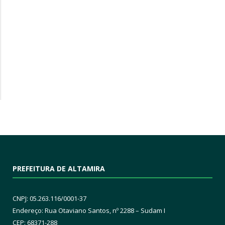
PREFEITURA DE ALTAMIRA
CNPJ: 05.263.116/0001-37
Endereço: Rua Otaviano Santos, nº 2288 – Sudam I
CEP: 68371-288