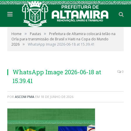
»
»
Home
Pautas
Prefeitura de Altamira colocará telão na
Orla para transmissão de Brasil x Haiti na Copa do Mundo
»
2026
WhatsApp Image 2026-06-18 at 15.39.41
WhatsApp Image 2026-06-18 at
0
15.39.41
POR
ASCOM PMA
EM
18 DE JUNHO DE 2026