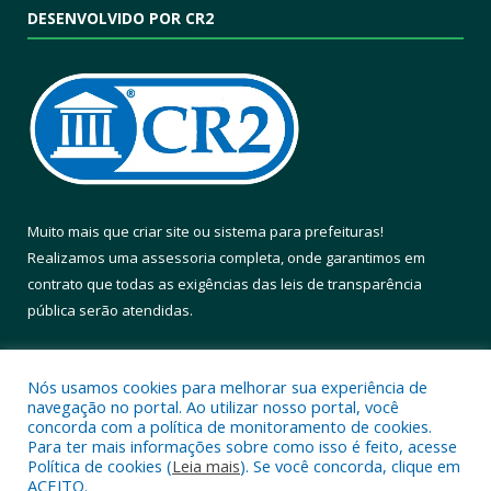
DESENVOLVIDO POR CR2
Muito mais que
criar site
ou
sistema para prefeituras
!
Realizamos uma
assessoria
completa, onde garantimos em
contrato que todas as exigências das
leis de transparência
pública
serão atendidas.
Conheça o
PNTP
e o
Radar da Transparência Pública
Nós usamos cookies para melhorar sua experiência de
navegação no portal. Ao utilizar nosso portal, você
concorda com a política de monitoramento de cookies.
Para ter mais informações sobre como isso é feito, acesse
Política de cookies (
Leia mais
). Se você concorda, clique em
Todos os direitos reservados a Prefeitura Municipal de Altamira.
ACEITO.