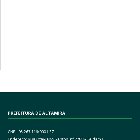
PREFEITURA DE ALTAMIRA
CNPJ: 05.263.116/0001-37
Endereço: Rua Otaviano Santos, nº 2288 – Sudam I