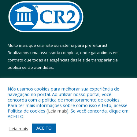
Muito mais que
criar site
ou
sistema para prefeituras
!
Realizamos uma
assessoria
completa, onde garantimos em
contrato que todas as exigências das
leis de transparência
pública
serão atendidas.
Conheça o
PNTP
e o
Radar da Transparência Pública
Nós usamos cookies para melhorar sua experiência de
navegação no portal. Ao utilizar nosso portal, você
concorda com a política de monitoramento de cookies.
Para ter mais informações sobre como isso é feito, acesse
Política de cookies (
Leia mais
). Se você concorda, clique em
Todos os direitos reservados a Prefeitura Municipal de Altamira.
ACEITO.
Mapa do Site
Acessar Área Administrativa
ACEITO
Leia mais
Acessar Webmail