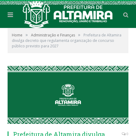
»
»
Home
Administração e Finanças
Prefeitura de Altamira
divulga decreto que regulamenta organização de concurso
público previsto para 2027
Prefeitura de Altamira divulga
0