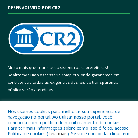
DESENVOLVIDO POR CR2
Muito mais que
criar site
ou
sistema para prefeituras
!
Realizamos uma
assessoria
completa, onde garantimos em
contrato que todas as exigências das
leis de transparência
pública
serão atendidas.
Conheça o
PNTP
e o
Radar da Transparência Pública
Nós usamos cookies para melhorar sua experiência de
navegação no portal. Ao utilizar nosso portal, você
concorda com a política de monitoramento de cookies.
Para ter mais informações sobre como isso é feito, acesse
Política de cookies (
Leia mais
). Se você concorda, clique em
Todos os direitos reservados a Prefeitura Municipal de Altamira.