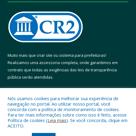
Muito mais que
criar site
ou
sistema para prefeituras
!
Realizamos uma
assessoria
completa, onde garantimos em
contrato que todas as exigências das
leis de transparência
pública
serão atendidas.
Conheça o
PNTP
e o
Radar da Transparência Pública
Nós usamos cookies para melhorar sua experiência de
navegação no portal. Ao utilizar nosso portal, você
concorda com a política de monitoramento de cookies.
Para ter mais informações sobre como isso é feito, acesse
Política de cookies (
Leia mais
). Se você concorda, clique em
Todos os direitos reservados a Prefeitura Municipal de Altamira.
ACEITO.