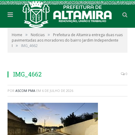
»
»
Home
Notícias
Prefeitura de Altamira entrega duas ruas
pavimentadas aos moradores do bairro Jardim Independente
»
I
IMG_4662
IMG_4662
0
POR
ASCOM PMA
EM
6 DE JULHO DE 2026