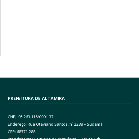
PREFEITURA DE ALTAMIRA
CNPJ: 05.263.116/0001-37
Endereço: Rua Otaviano Santos, nº 2288 – Sudam I
CEP: 68371-288
Atendimento: Segunda a Sexta-feira – 08h às 14h