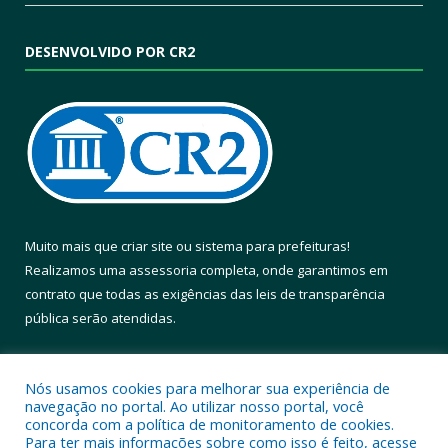
DESENVOLVIDO POR CR2
Muito mais que
criar site
ou
sistema para prefeituras
!
Realizamos uma
assessoria
completa, onde garantimos em
contrato que todas as exigências das
leis de transparência
pública
serão atendidas.
Conheça o
PNTP
e o
Radar da Transparência Pública
Nós usamos cookies para melhorar sua experiência de
navegação no portal. Ao utilizar nosso portal, você
concorda com a política de monitoramento de cookies.
Para ter mais informações sobre como isso é feito, acesse