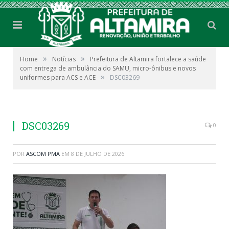
»
»
Home
Notícias
Prefeitura de Altamira fortalece a saúde
com entrega de ambulância do SAMU, micro-ônibus e novos
»
uniformes para ACS e ACE
DSC03269
DSC03269
0
POR
ASCOM PMA
EM
8 DE JULHO DE 2026