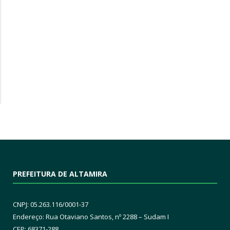
PREFEITURA DE ALTAMIRA
CNPJ: 05.263.116/0001-37
Endereço: Rua Otaviano Santos, nº 2288 – Sudam I
CEP: 68371-288