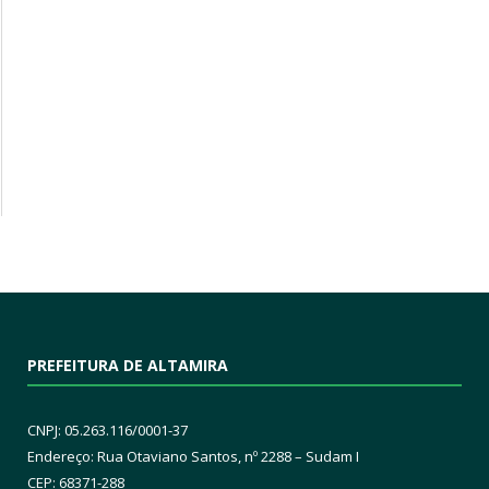
PREFEITURA DE ALTAMIRA
CNPJ: 05.263.116/0001-37
Endereço: Rua Otaviano Santos, nº 2288 – Sudam I
CEP: 68371-288