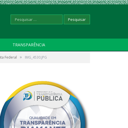
Pesquisar
TRANSPARÊNCIA
»
ita Federal
por:
IMG_4530.JPG