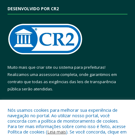
DESENVOLVIDO POR CR2
Muito mais que
criar site
ou
sistema para prefeituras
!
Realizamos uma
assessoria
completa, onde garantimos em
contrato que todas as exigências das
leis de transparência
pública
serão atendidas.
Conheça o
PNTP
e o
Radar da Transparência Pública
Nós usamos cookies para melhorar sua experiência de
navegação no portal. Ao utilizar nosso portal, você
concorda com a política de monitoramento de cookies.
Para ter mais informações sobre como isso é feito, acesse
Política de cookies (
Leia mais
). Se você concorda, clique em
Todos os direitos reservados a Prefeitura Municipal de Altamira.