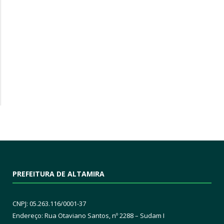
PREFEITURA DE ALTAMIRA
CNPJ: 05.263.116/0001-37
Endereço: Rua Otaviano Santos, nº 2288 – Sudam I