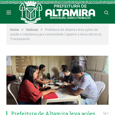
»
»
Home
Notícias
Prefeitura de Altamira leva ações de
saúde e cidadania para comunidade Cajueiro e inicia obras na
Transassurini
Prefeitura de Altamira leva ações
0