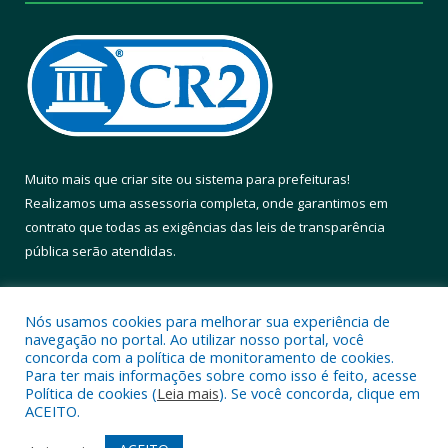
Muito mais que
criar site
ou
sistema para prefeituras
!
Realizamos uma
assessoria
completa, onde garantimos em
contrato que todas as exigências das
leis de transparência
pública
serão atendidas.
Conheça o
PNTP
e o
Radar da Transparência Pública
Nós usamos cookies para melhorar sua experiência de
navegação no portal. Ao utilizar nosso portal, você
concorda com a política de monitoramento de cookies.
Para ter mais informações sobre como isso é feito, acesse
Política de cookies (
Leia mais
). Se você concorda, clique em
Todos os direitos reservados a Prefeitura Municipal de Altamira.
ACEITO.
Mapa do Site
Acessar Área Administrativa