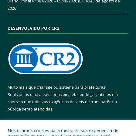
Diário Oficial Nº 381/2026 – 05/08/2026 (EXTRA)
5 de agosto de
2026
DESENVOLVIDO POR CR2
Muito mais que
criar site
ou
sistema para prefeituras
!
Realizamos uma
assessoria
completa, onde garantimos em
contrato que todas as exigências das
leis de transparência
pública
serão atendidas.
Conheça o
PNTP
e o
Radar da Transparência Pública
Nós usamos cookies para melhorar sua experiência de
navegação no portal. Ao utilizar nosso portal, você