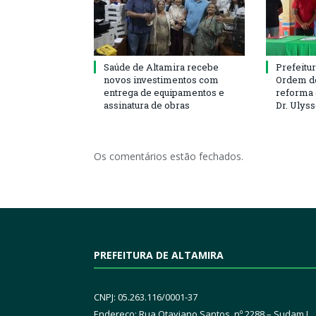
Saúde de Altamira recebe
Prefeitu
novos investimentos com
Ordem de
entrega de equipamentos e
reforma 
assinatura de obras
Dr. Ulys
Os comentários estão fechados.
PREFEITURA DE ALTAMIRA
CNPJ: 05.263.116/0001-37
Endereço: Rua Otaviano Santos, nº 2288 – Sudam I