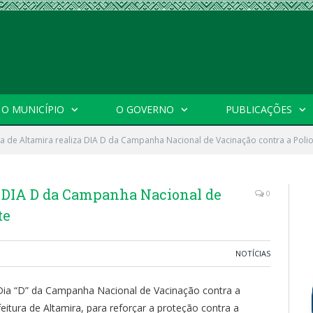
O MUNICÍPIO
O GOVERNO
PUBLICAÇÕES
ra de Altamira realiza DIA D da Campanha Nacional de Vacinação contra a Polio
a DIA D da Campanha Nacional de
0
te
NOTÍCIAS
o Dia “D” da Campanha Nacional de Vacinação contra a
feitura de Altamira, para reforçar a proteção contra a