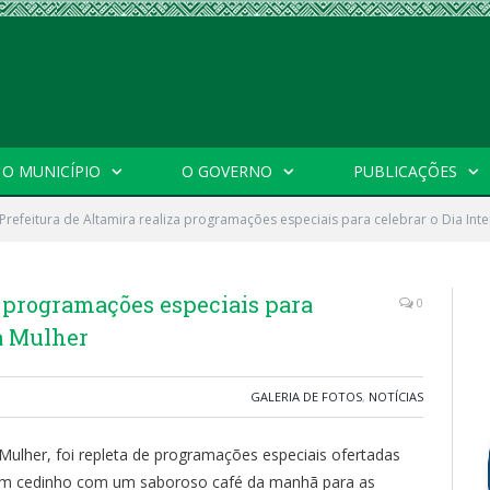
O MUNICÍPIO
O GOVERNO
PUBLICAÇÕES
Prefeitura de Altamira realiza programações especiais para celebrar o Dia Int
a programações especiais para
0
da Mulher
GALERIA DE FOTOS
,
NOTÍCIAS
 Mulher, foi repleta de programações especiais ofertadas
bem cedinho com um saboroso café da manhã para as