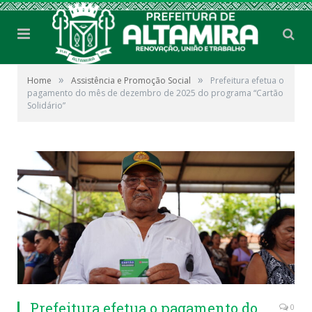
»
»
Home
Assistência e Promoção Social
Prefeitura efetua o
pagamento do mês de dezembro de 2025 do programa “Cartão
Solidário”
Prefeitura efetua o pagamento do
0