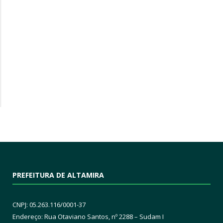
PREFEITURA DE ALTAMIRA
CNPJ: 05.263.116/0001-37
Endereço: Rua Otaviano Santos, nº 2288 – Sudam I