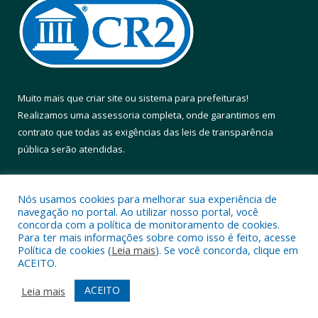
Muito mais que
criar site
ou
sistema para prefeituras
!
Realizamos uma
assessoria
completa, onde garantimos em
contrato que todas as exigências das
leis de transparência
pública
serão atendidas.
Conheça o
PNTP
e o
Radar da Transparência Pública
Nós usamos cookies para melhorar sua experiência de
navegação no portal. Ao utilizar nosso portal, você
concorda com a política de monitoramento de cookies.
Para ter mais informações sobre como isso é feito, acesse
Política de cookies (
Leia mais
). Se você concorda, clique em
Todos os direitos reservados a Prefeitura Municipal de Altamira.
ACEITO.
Mapa do Site
Acessar Área Administrativa
ACEITO
Leia mais
Acessar Webmail