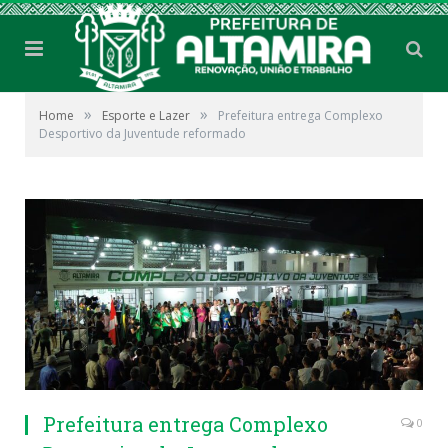
»
»
Home
Esporte e Lazer
Prefeitura entrega Complexo
Desportivo da Juventude reformado
Prefeitura entrega Complexo
0