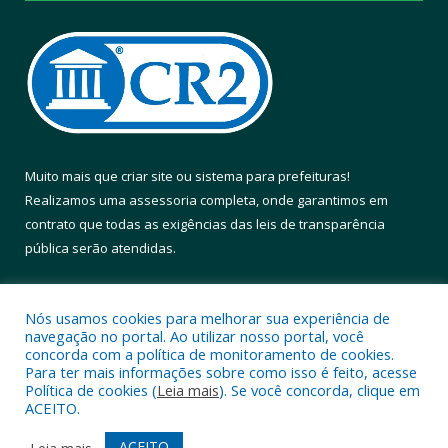
Muito mais que
criar site
ou
sistema para prefeituras
!
Realizamos uma
assessoria
completa, onde garantimos em
contrato que todas as exigências das
leis de transparência
pública
serão atendidas.
Conheça o
PNTP
e o
Radar da Transparência Pública
Nós usamos cookies para melhorar sua experiência de
navegação no portal. Ao utilizar nosso portal, você
concorda com a política de monitoramento de cookies.
Para ter mais informações sobre como isso é feito, acesse
Política de cookies (
Leia mais
). Se você concorda, clique em
Todos os direitos reservados a Prefeitura Municipal de Altamira.
ACEITO.
Mapa do Site
Acessar Área Administrativa
ACEITO
Leia mais