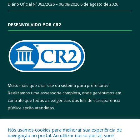
Diário Oficial Nº 382/2026 – 06/08/2026
6 de agosto de 2026
DESENVOLVIDO POR CR2
Muito mais que
criar site
ou
sistema para prefeituras
!
Realizamos uma
assessoria
completa, onde garantimos em
contrato que todas as exigências das
leis de transparência
pública
serão atendidas.
Conheça o
PNTP
e o
Radar da Transparência Pública
Nós usamos cookies para melhorar sua experiência de
navegação no portal. Ao utilizar nosso portal, você