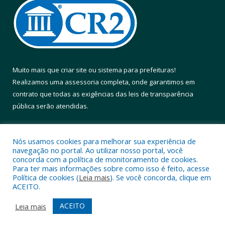
Muito mais que
criar site
ou
sistema para prefeituras
!
Realizamos uma
assessoria
completa, onde garantimos em
contrato que todas as exigências das
leis de transparência
pública
serão atendidas.
Conheça o
PNTP
e o
Radar da Transparência Pública
Nós usamos cookies para melhorar sua experiência de
navegação no portal. Ao utilizar nosso portal, você
concorda com a política de monitoramento de cookies.
Para ter mais informações sobre como isso é feito, acesse
Política de cookies (
Leia mais
). Se você concorda, clique em
Todos os direitos reservados a Prefeitura Municipal de Altamira.
ACEITO.
Mapa do Site
Acessar Área Administrativa
ACEITO
Leia mais
Acessar Webmail