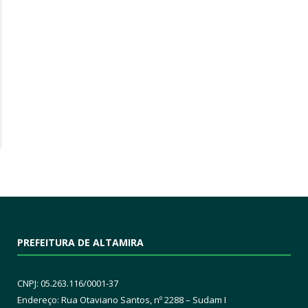
PREFEITURA DE ALTAMIRA
CNPJ: 05.263.116/0001-37
Endereço: Rua Otaviano Santos, nº 2288 – Sudam I