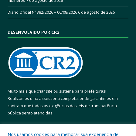
mulheres
7 de agosto de 2026
Diário Oficial Nº 382/2026 – 06/08/2026
6 de agosto de 2026
DESENVOLVIDO POR CR2
Muito mais que
criar site
ou
sistema para prefeituras
!
Realizamos uma
assessoria
completa, onde garantimos em
contrato que todas as exigências das
leis de transparência
pública
serão atendidas.
Conheça o
PNTP
e o
Radar da Transparência Pública
Nós usamos cookies para melhorar sua experiência de