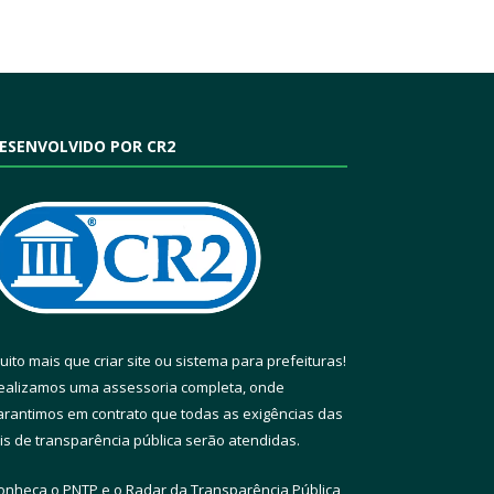
ESENVOLVIDO POR CR2
uito mais que
criar site
ou
sistema para prefeituras
!
ealizamos uma
assessoria
completa, onde
arantimos em contrato que todas as exigências das
eis de transparência pública
serão atendidas.
onheça o
PNTP
e o
Radar da Transparência Pública