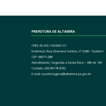
PREFEITURA DE ALTAMIRA
CNPJ: 05.263.116/0001-37
Endereço: Rua Otaviano Santos, nº 2288 – Sudam I
CEP: 68371-288
Atendimento: Segunda a Sexta-feira – 08h às 14h
Contato: (93) 99178-9762
E-mail:
ouvidoriageral@altamira.pa.
gov.br