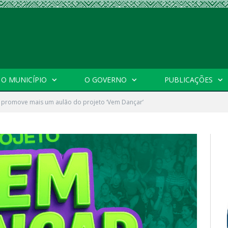
O MUNICÍPIO
O GOVERNO
PUBLICAÇÕES
a promove mais um aulão do projeto ‘Vem Dançar’