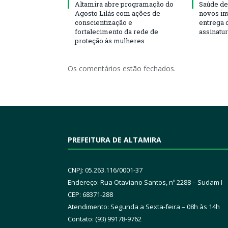
Altamira abre programação do
Saúde de
Agosto Lilás com ações de
novos in
conscientização e
entrega 
fortalecimento da rede de
assinatu
proteção às mulheres
Os comentários estão fechados.
PREFEITURA DE ALTAMIRA
CNPJ: 05.263.116/0001-37
Endereço: Rua Otaviano Santos, nº 2288 – Sudam I
CEP: 68371-288
Atendimento: Segunda a Sexta-feira – 08h às 14h
Contato: (93) 99178-9762