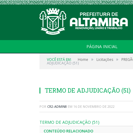
PÁGINA INICIAL
»
»
VOCÊ ESTÁ EM:
Home
Licitações
PREGÃO
ADJUDICAÇÃO (51)
TERMO DE ADJUDICAÇÃO (51)
POR
CR2-ADMIN8
EM
16 DE NOVEMBRO DE 2022
TERMO DE ADJUDICAÇÃO (51)
CONTEÚDO RELACIONADO