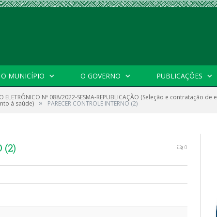
O MUNICÍPIO
O GOVERNO
PUBLICAÇÕES
 ELETRÔNICO Nº 088/2022-SESMA-REPUBLICAÇÃO (Seleção e contratação de e
»
nto à saúde)
PARECER CONTROLE INTERNO (2)
(2)
0