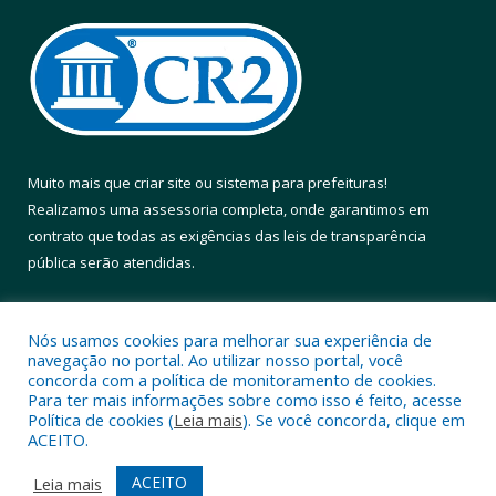
Muito mais que
criar site
ou
sistema para prefeituras
!
Realizamos uma
assessoria
completa, onde garantimos em
contrato que todas as exigências das
leis de transparência
pública
serão atendidas.
Conheça o
PNTP
e o
Radar da Transparência Pública
Nós usamos cookies para melhorar sua experiência de
navegação no portal. Ao utilizar nosso portal, você
concorda com a política de monitoramento de cookies.
Para ter mais informações sobre como isso é feito, acesse
Política de cookies (
Leia mais
). Se você concorda, clique em
Todos os direitos reservados a Prefeitura Municipal de Altamira.
ACEITO.
Mapa do Site
Acessar Área Administrativa
ACEITO
Leia mais