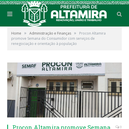
»
»
Home
Administração e Finanças
Procon Altamira
promove Semana do Consumidor com serviços de
renegociação e orientação à população
Procon Altamira promove Semana
0