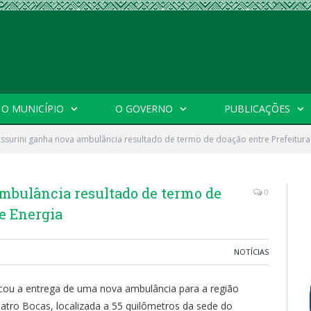
O MUNICÍPIO
O GOVERNO
PUBLICAÇÕES
ssurini ganha nova ambulância resultado de termo de doação entre Prefeitura
mbulância resultado de termo de
0
te Energia
NOTÍCIAS
rcou a entrega de uma nova ambulância para a região
atro Bocas, localizada a 55 quilômetros da sede do