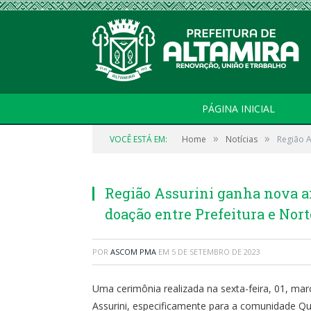
PÁGINA INICIAL
»
»
VOCÊ ESTÁ EM:
Home
Notícias
Região A
Região Assurini ganha nova a
doação entre Prefeitura e Nor
POR
ASCOM PMA
EM
5 DE SETEMBRO DE 2023
Uma cerimônia realizada na sexta-feira, 01, ma
Assurini, especificamente para a comunidade Qu