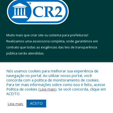
Muito mais que
criar site
ou
sistema para prefeituras
!
Realizamos uma
assessoria
completa, onde garantimos em
contrato que todas as exigências das
leis de transparência
pública
serão atendidas.
Conheça o
PNTP
e o
Radar da Transparência Pública
Nós usamos cookies para melhorar sua experiência de
navegação no portal. Ao utilizar nosso portal, você
concorda com a política de monitoramento de cookies.
Para ter mais informações sobre como isso é feito, acesse
Política de cookies (
Leia mais
). Se você concorda, clique em
Todos os direitos reservados a Prefeitura Municipal de Altamira.
ACEITO.
Mapa do Site
Acessar Área Administrativa
ACEITO
Leia mais
Acessar Webmail