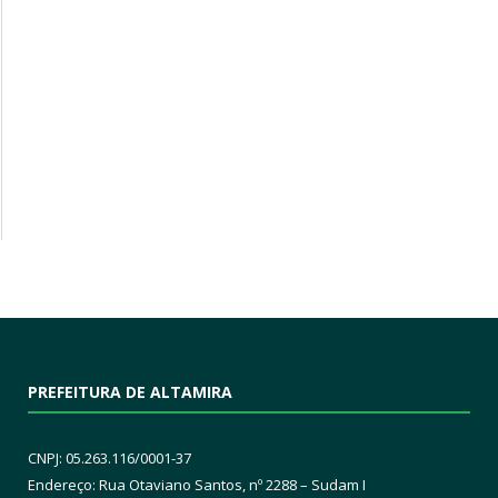
PREFEITURA DE ALTAMIRA
CNPJ: 05.263.116/0001-37
Endereço: Rua Otaviano Santos, nº 2288 – Sudam I