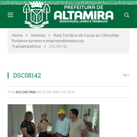
»
»
Home
Notícias
Rota Turística do Cacau ao Chocolate
fortalece turismo e empreendimentos na
»
Transamazônica
DSC08142
DSC08142
0
POR
ASCOM PMA
EM
29 DE MAIO DE 2026