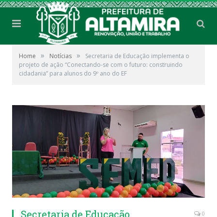
»
»
Home
Notícias
Secretaria de Educação implementa o
projeto de ação “Conectando-se com o futuro: construindo
cidadania” para alunos do 9º ano do EF
Secretaria de Educação
0