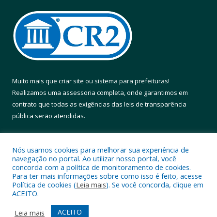
Muito mais que
criar site
ou
sistema para prefeituras
!
Realizamos uma
assessoria
completa, onde garantimos em
contrato que todas as exigências das
leis de transparência
pública
serão atendidas.
Conheça o
PNTP
e o
Radar da Transparência Pública
Nós usamos cookies para melhorar sua experiência de
navegação no portal. Ao utilizar nosso portal, você
concorda com a política de monitoramento de cookies.
Para ter mais informações sobre como isso é feito, acesse
Política de cookies (
Leia mais
). Se você concorda, clique em
Todos os direitos reservados a Prefeitura Municipal de Altamira.
ACEITO.
Mapa do Site
Acessar Área Administrativa
ACEITO
Leia mais