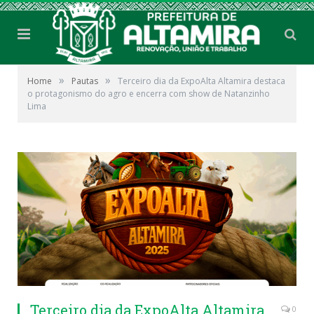
»
»
Home
Pautas
Terceiro dia da ExpoAlta Altamira destaca
o protagonismo do agro e encerra com show de Natanzinho
Lima
Terceiro dia da ExpoAlta Altamira
0