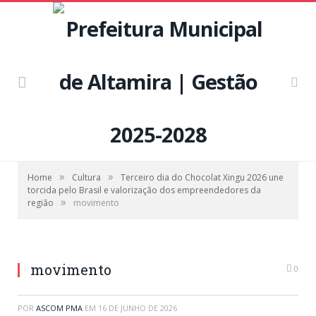
»
»
Home
Cultura
Terceiro dia do Chocolat Xingu 2026 une
torcida pelo Brasil e valorização dos empreendedores da
»
região
movimento
movimento
0
POR
ASCOM PMA
EM
16 DE JUNHO DE 2026