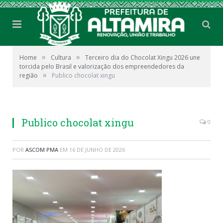
»
»
Home
Cultura
Terceiro dia do Chocolat Xingu 2026 une
torcida pelo Brasil e valorização dos empreendedores da
»
região
Publico chocolat xingu
Publico chocolat xingu
0
POR
ASCOM PMA
EM
16 DE JUNHO DE 2026