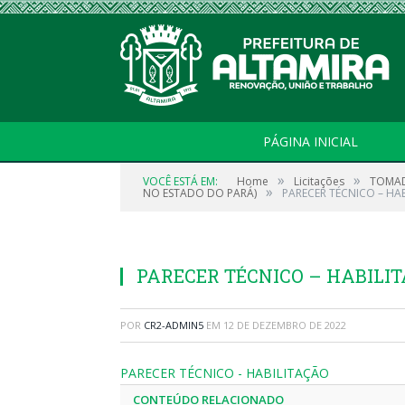
PÁGINA INICIAL
»
»
VOCÊ ESTÁ EM:
Home
Licitações
TOMAD
»
NO ESTADO DO PARÁ)
PARECER TÉCNICO – HA
PARECER TÉCNICO – HABILI
POR
CR2-ADMIN5
EM
12 DE DEZEMBRO DE 2022
PARECER TÉCNICO - HABILITAÇÃO
CONTEÚDO RELACIONADO